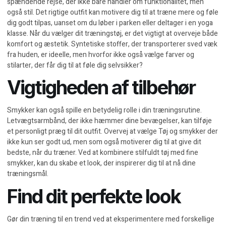
spændende rejse, der ikke bare handler om funktionalitet, men
også stil. Det rigtige outfit kan motivere dig til at træne mere og føle
dig godt tilpas, uanset om du løber i parken eller deltager i en yoga
klasse. Når du vælger dit træningstøj, er det vigtigt at overveje både
komfort og æstetik. Syntetiske stoffer, der transporterer sved væk
fra huden, er ideelle, men hvorfor ikke også vælge farver og
stilarter, der får dig til at føle dig selvsikker?
Vigtigheden af tilbehør
Smykker kan også spille en betydelig rolle i din træningsrutine.
Letvægtsarmbånd, der ikke hæmmer dine bevægelser, kan tilføje
et personligt præg til dit outfit. Overvej at vælge
Tøj og smykker
der
ikke kun ser godt ud, men som også motiverer dig til at give dit
bedste, når du træner. Ved at kombinere stilfuldt tøj med fine
smykker, kan du skabe et look, der inspirerer dig til at nå dine
træningsmål.
Find dit perfekte look
Gør din træning til en trend ved at eksperimentere med forskellige