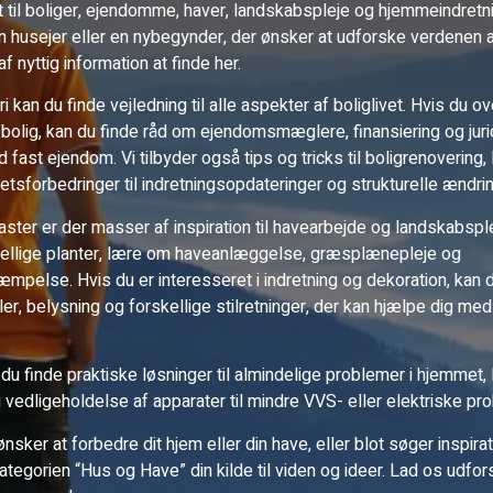
t til boliger, ejendomme, haver, landskabspleje og hjemmeindret
en husejer eller en nybegynder, der ønsker at udforske verdenen 
f nyttig information at finde her.
i kan du finde vejledning til alle aspekter af boliglivet. Hvis du o
 bolig, kan du finde råd om ejendomsmæglere, finansiering og jur
fast ejendom. Vi tilbyder også tips og tricks til boligrenovering, l
tetsforbedringer til indretningsopdateringer og strukturelle ændrin
ster er der masser af inspiration til havearbejde og landskabspl
ellige planter, lære om haveanlæggelse, græsplænepleje og
pelse. Hvis du er interesseret i indretning og dekoration, kan 
er, belysning og forskellige stilretninger, der kan hjælpe dig med
u finde praktiske løsninger til almindelige problemer i hjemmet, l
 vedligeholdelse af apparater til mindre VVS- eller elektriske pr
sker at forbedre dit hjem eller din have, eller blot søger inspira
kategorien “Hus og Have” din kilde til viden og ideer. Lad os udf