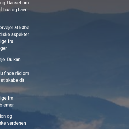
ning. Uanset om
af hus og have,
vervejer at købe
idiske aspekter
ige fra
ger.
eje. Du kan
du finde råd om
 at skabe dit
ige fra
oblemer.
tion og
orske verdenen