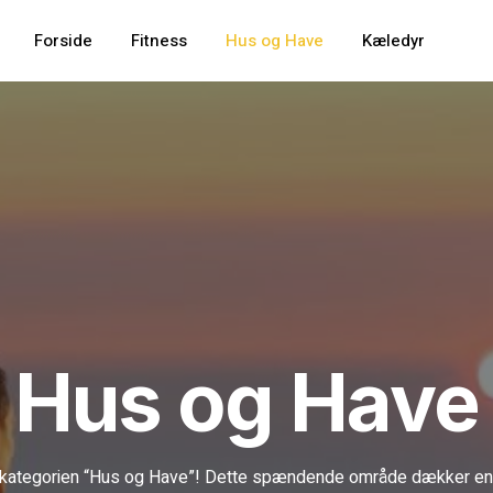
Forside
Fitness
Hus og Have
Kæledyr
Hus og Have
 kategorien “Hus og Have”! Dette spændende område dækker en b