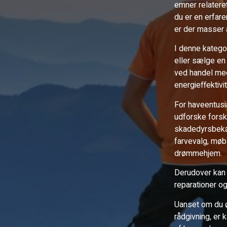
emner relatere
du er en erfar
er der masser a
I denne kategor
eller sælge en
ved handel med 
energieffektivi
For haveentusia
udforske forsk
skadedyrsbekæm
farvevalg, møbl
drømmehjem.
Derudover kan d
reparationer og
Uanset om du øn
rådgivning, er 