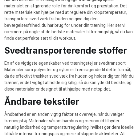
materialet en afgørende rolle for din komfort og præstation. Det
rette materiale kan hjælpe med at regulere din kropstemperatur,
transportere sved væk fra huden og give dig den
bevægelsesfrihed, du har brug for under din træning. Her ser vi
nærmere på nogle af de bedste materialer til træningstøj, så du kan
finde det perfekte sæt til dit workout.
Svedtransporterende stoffer
En af de vigtigste egenskaber ved træningstøj er svedtransport.
Materialer som polyester og nylon er fremragende til dette formål,
da de effektivt trækker sved væk fra huden og holder dig tør. Når du
træner, er det vigtigt at holde sig kølig, så du kan yde dit bedste, og
disse materialer er designet til at hjælpe med netop det.
Åndbare tekstiler
Åndbarhed er en anden vigtig faktor at overveje, når du vælger
træningstøj. Materialer såsom bambus og merinould tilbyder
naturlig åndbarhed og temperaturregulering, hvilket gør dem ideelle
til både intense træningspas og mere afslappede aktiviteter. At